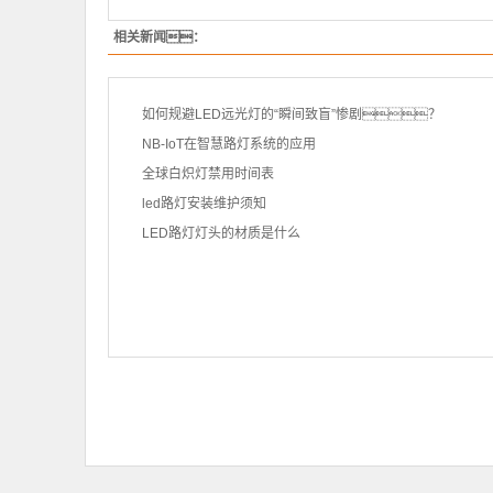
相关新闻：
如何规避LED远光灯的“瞬间致盲”惨剧？
NB-IoT在智慧路灯系统的应用
全球白炽灯禁用时间表
led路灯安装维护须知
LED路灯灯头的材质是什么