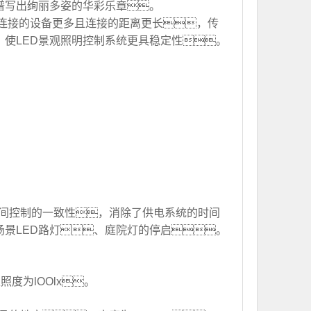
谱写出绚丽多姿的华彩乐章。
里连接的设备更多且连接的距离更长，传
，使LED景观照明控制系统更具稳定性。
完成时间控制的一致性，消除了供电系统的时间
场景LED路灯、庭院灯的停启。
度为lOOlx。