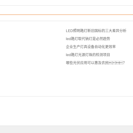
LED照明路灯新旧国标的三大差异分析
led路灯取代钠灯是必然趋势
企业生产灯具设备自动化更效率
led路灯光源灯珠的检测项目
哪些光伏应用可以惠及农民？