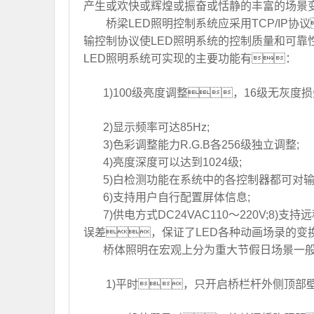
产生或欢快或辉煌或振奋或恬静的丰富的场景
桥梁LED照明控制系统应采用TCP/IP
输控制协议使LED照明系统的控制质量和可靠
LED照明系统可实现的主要功能有：
1)100级亮度调整，16级无灰度
2)显示频率可达85Hz;
3)色彩调整能力R.G.B各256级独立调整;
4)亮度深度可以达到1024级;
5)白检测功能在系统中的各控制器都可对输
6)支持用户自行配置屏体信息;
7)供电方式DC24VAC110～220V
误差，保证了LED各种动画场录的变
桥体照明在宏观上分为重大节假日场景一
1)平时，只开启桥栏杆外侧顶部壁灯