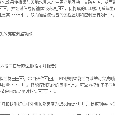
变化效果使桥梁与天地水景人产生更好地互动与交融，从而
协议，并经过信号传输优化处理，使构成的LED照明系统
性更高，双向通信使设备的远程监测和控制更有效
损失的亮度调整功能;
入接口信号的检测(指示灯报告);
;8)支持远程控制，串口通信。LED照明智能控制系统可
换质量。智能控制系统的应用，可靠地控制了不同
般节假日场景平时场景。
和扶手灯栏杆外侧顶部亮度为15cd/mz，梯道钢丝护栏照