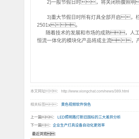
2)一般节假日时，将关闭桥腹照明
3)重大节假日时所有灯具全部开启，栏杆
2501x。
随着技术的发展和市场的成熟，人工
恒流一体化的模块化产品将成主流，
本文网址： http://www.xiongchat.com/news/389.html
相关标签：
黄色视频软件快色
上一篇：
LED照明路灯新旧国标的三大差异分析
下一篇：
企业生产灯具设备自动化更效率
最近浏览：