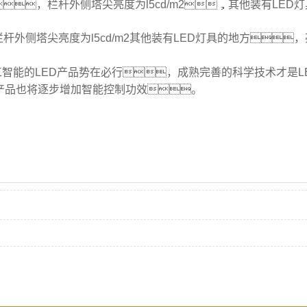
，栏杆外侧塔尖亮度为l5cd/m2，其他装有LED灯具
外侧塔尖亮度为l5cd/m2其他装有LED灯具的地方，亮
智能的LED产品势在必行，成熟完善的科学技术才是L
产品也将逐步增加智能控制功效。