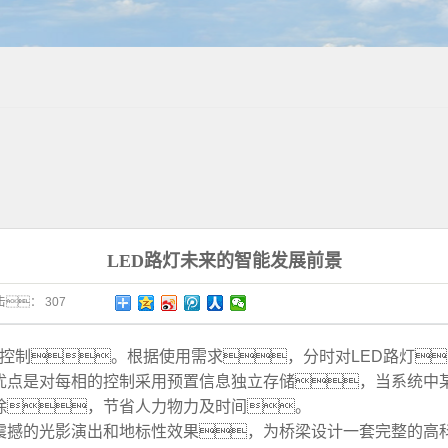
LED路灯未来的智能发展前景
击：
307
及控制。根据使用需求，分时对LED路灯
其优点是对每相的控制采用预置信息独立存储，当系统中
除，节省人力物力及时间。
震撼的光影演出和地标性效果，为桥梁设计一套完整的高